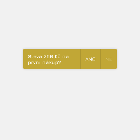
hladký, prosím berte v potaz, že
každý kámen je originál,
zbarvení a tvar se mohou lišit.
Velikost:
85 mm x 55 mm x 10 mm
Upozorňujeme, že jde o výrobek z přírodního materiálu, nikoliv
Sleva 250 Kč na
prefabrikát.
ANO
NE
první nákup?
Způsob použití:
Guasha se používá na masáž obličeje i končetin.
Je třeba ho
nejen mít, ale používat v každé volné chvíli, klidně i hodinu
denně. Můžete jej dát do kabelky a masírovat nejen doma, ale i
na křižovatkách v autě, při čekání apod. Chystáme opět video
návod jaké možnosti využití tohoto krystalu jsou.
Údržba výrobku:
Omývat vlažnou tekoucí vodou. Během úplňku a novoluní