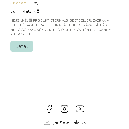
Skladem
(2 ks)
11 490 Kč
od
NEJSILNĚJŠÍ PRODUKT ETERNALS. BESTSELLER. ZÁZRAK V
PODOBĚ SAMOTERAPIE. POMÁHÁ ODBLOKOVÁVAT PÁTEŘ A
NERVOVÁ ZAKONČENÍ, KTERÁ VEDOU K VNITŘNÍM ORGÁNŮM.
PODPORUJE...
Detail
Facebook
Instagram
Videa
ZDARMA
na
Youtube
jan
@
eternals.cz
Sleva 250 Kč na