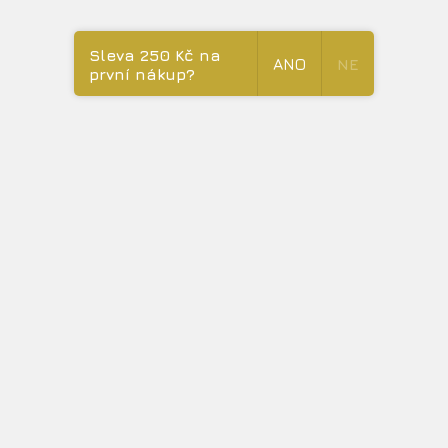
Facebook
Instagram
Videa
Sleva 250 Kč na
ANO
NE
ZDARMA
první nákup?
na
Youtube
jan
@
eternals.cz
+420 776 599 417
INSTAGRAM