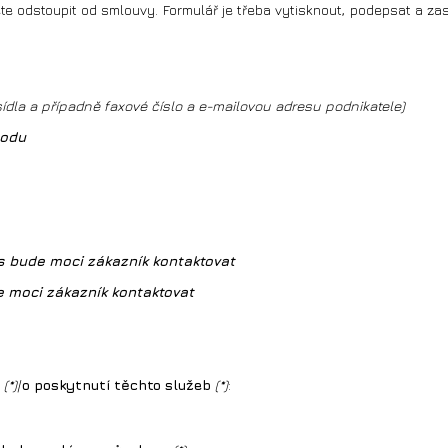
cete odstoupit od smlouvy. Formulář je třeba vytisknout, podepsat a 
ídla a případně faxové číslo a e-mailovou adresu podnikatele)
hodu
s bude moci zákazník kontaktovat
e moci zákazník kontaktovat
(*)
/
o poskytnutí těchto služeb
(*)
: