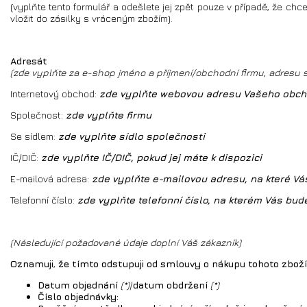
(vyplňte tento formulář a odešlete jej zpět pouze v případě, že ch
vložit do zásilky s vráceným zbožím).
Adresát
(zde vyplňte za e-shop jméno a příjmení/obchodní firmu, adresu s
Internetový obchod:
zde vyplňte webovou adresu Vašeho obc
Společnost:
zde vyplňte firmu
Se sídlem:
zde vyplňte sídlo společnosti
IČ/DIČ:
zde vyplňte IČ/DIČ, pokud jej máte k dispozici
E-mailová adresa:
zde vyplňte e-mailovou adresu, na které Vá
Telefonní číslo:
zde vyplňte telefonní číslo, na kterém Vás bud
(Následující požadované údaje doplní Váš zákazník)
Oznamuji
,
že tímto odstupuji
od smlouvy o nákupu tohoto zboží
Datum objednání
(*)
/
datum obdržení
(*)
Číslo objednávky: