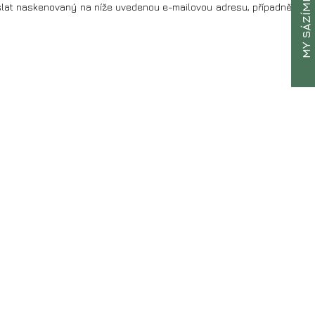
MY SÁZÍME
zaslat naskenovaný na níže uvedenou e-mailovou adresu, případně jej