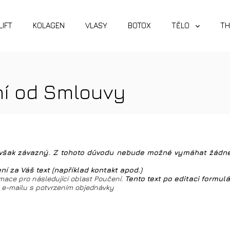
LIFT
KOLAGEN
VLASY
BOTOX
TĚLO
TH
ní od Smlouvy
iv však závazný. Z tohoto důvodu nebude možné vymáhat žádn
í za Váš text (například kontakt apod.)
mace pro následující oblast Poučení.
Tento text po editaci formul
o e-mailu s potvrzením objednávky