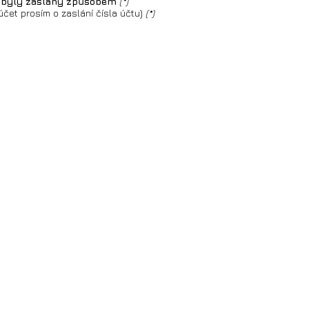
í, byly zaslány způsobem
(*)
čet prosím o zaslání čísla účtu)
(*)