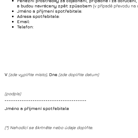
Peněžní prostředky za objednání, případně i za doručen
a budou navráceny zpět způsobem
(v případě převodu na ú
Jméno a příjmení spotřebitele:
Adresa spotřebitele:
Email:
Telefon:
V
(zde vyplňte místo)
,
Dne
(zde doplňte datum)
(podpis)
______________________________________
Jméno a příjmení spotřebitele
(*) Nehodící se škrtněte nebo údaje doplňte.