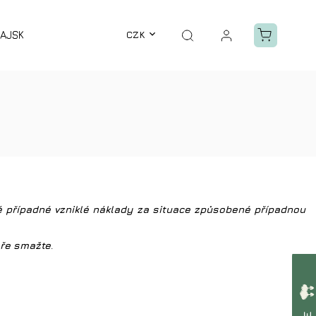
AJSKÝ ZÁZRAK
BALZÁMY
CZK
GUASHA
VÝPRODEJ
é případné vzniklé náklady za situace způsobené případnou
áře smažte
.