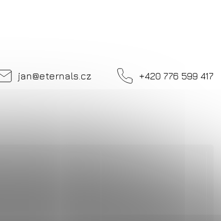
jan
@
eternals.cz
+420 776 599 417