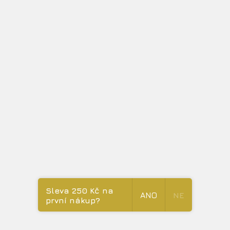
Balzámové sérum divoký citrón pro kolagen
Skladem do 14 dní
Sleva 250 Kč na
1 499 Kč
ANO
NE
první nákup?
harmonizace na energetickém těle, povzbudí emoční tělo,
prozáří duchovní tělo. velmi příznivě ovlivňuje psychiku
podporuje dobrou náladu a je schopen dodat jiskru a...