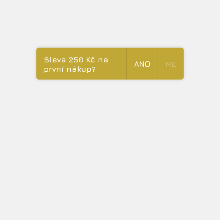
MERIDIAN
Předobjednávky ( dodání cca 8-9 týdnů )
Sleva 250 Kč na
ANO
NE
první nákup?
14 990 Kč
NOVÁ TACHYON GUASHA NA OZDRAVĚNÍ TĚLA.
Do košíku
BESTSELLER