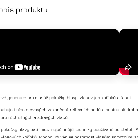
popis produktu
ové generace pro masáž pokožky hlavy, vlasových kořínků a fascií.
ahuje tisíce nervových zakončení, reflexních bodů a hustou síť drobnýc
 pro růst silných a zdravých vlasů.
pokožky hlavy patří mezi nejúčinnější techniky používané po staletí. 
 vlasových kořínků. Mnoho lidí věnuje pozornost vlasům samotným, za