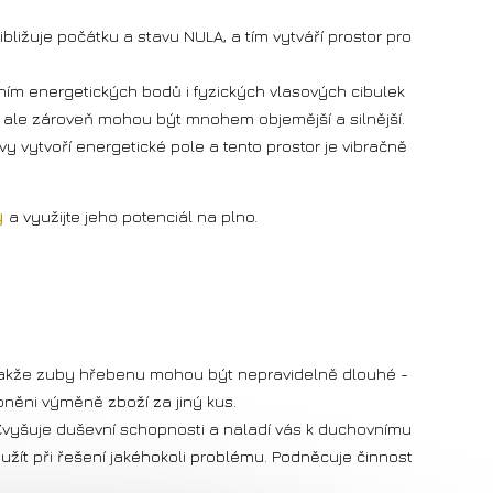
ibližuje počátku a stavu NULA, a tím vytváří prostor pro
áním energetických bodů i fyzických vlasových cibulek
, ale zároveň mohou být mnohem objemější a silnější.
y vytvoří energetické pole a tento prostor je vibračně
y
a využijte jeho potenciál na plno.
t, takže zuby hřebenu mohou být nepravidelně dlouhé -
oněni výměně zboží za jiný kus.
e. Zvyšuje duševní schopnosti a naladí vás k duchovnímu
j užít při řešení jakéhokoli problému. Podněcuje činnost