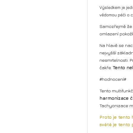
Výsledkem je jedi
vědomou péči o c
Samozřejmě že j
omlazení pokožky
Na hlavě se nac
nejvyšší základn
nesmrtelnosti. 
čakře.
Tento ne
#hodnocení#
Tento multifunk
harmonizace č
Tachyonizace má
Proto je tento
světě je tento 