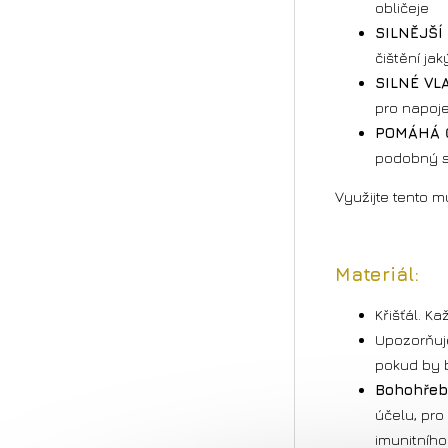
obličeje
SILNĚJŠÍ
čištění ja
SILNÉ VLA
pro napoj
POMÁHÁ Č
podobný s
Využijte tento m
Materiál:
Křišťál.
Kaž
Upozorňuje
pokud by b
Bohohře
účelu, pro
imunitního