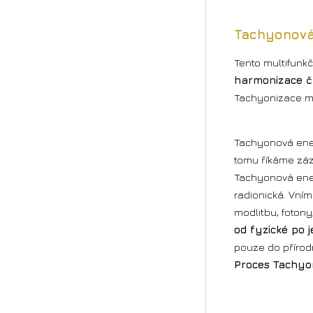
Tachyonová
Tento multifunk
harmonizace č
Tachyonizace má
Tachyonová ener
tomu říkáme záz
Tachyonová energ
radionická. Vním
modlitbu, fotony
od fyzické po
pouze do přírod
Proces Tachyo