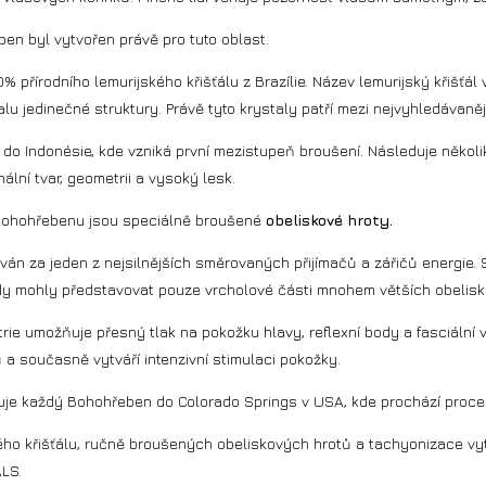
en byl vytvořen právě pro tuto oblast.
 přírodního lemurijského křišťálu z Brazílie. Název lemurijský křišťál 
lu jedinečné struktury. Právě tyto krystaly patří mezi nejvyhledávanějš
í do Indonésie, kde vzniká první mezistupeň broušení. Následuje někol
nální tvar, geometrii a vysoký lesk.
í Bohohřebenu jsou speciálně broušené
obeliskové hroty.
ván za jeden z nejsilnějších směrovaných přijímačů a zářičů energie.
y mohly představovat pouze vrcholové části mnohem větších obelisko
rie umožňuje přesný tlak na pokožku hlavy, reflexní body a fasciální 
 a současně vytváří intenzivní stimulaci pokožky.
uje každý Bohohřeben do Colorado Springs v USA, kde prochází proce
kého křišťálu, ručně broušených obeliskových hrotů a tachyonizace vy
LS.