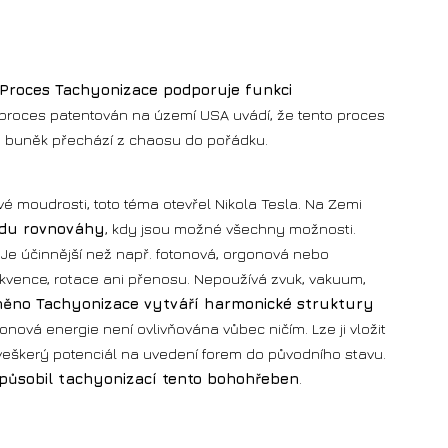
Proces Tachyonizace podporuje funkci
 proces patentován na území USA uvádí, že tento proces
y buněk přechází z chaosu do pořádku.
 moudrosti, toto téma otevřel Nikola Tesla. Na Zemi
du rovnováhy
, kdy jsou možné všechny možnosti.
". Je účinnější než např. fotonová, orgonová nebo
rekvence, rotace ani přenosu. Nepoužívá zvuk, vakuum,
íněno Tachyonizace vytváří harmonické struktury
ová energie není ovlivňována vůbec ničím. Lze ji vložit
veškerý potenciál na uvedení forem do původního stavu.
 působil tachyonizací tento bohohřeben
.