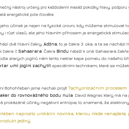
nečný nástroj určený pro každodenní masáž pokožky hlavy, podporu vl
elé energetické pole člověka.
eho účinek je nejen na fyzické úrovni, kdy můžeme stimulovat tv
 i růst vlasů, ale jeho hlavním přínosem je energetická stimulac
hází dvě hlavní čakry,
Adžna
, to je čakra 3. oka, a ta se nacház
í čakra 7,
Sahasrara
. Čakra
Bindu
náleží k oné Sahasrara čakře a
Podle starých jogínů nám tento nektar kape pomalu do našeho b
ktar umí jogíni zachytit
speciálními technikami, které se můžet
ční Bohohřeben jsme nechali projít
Tachyonizačním procesem
.
aker do rovnovážného bodu nula
. David Wagner, který má na
 prokázáné účinky negativní entropie, to znamená, že elektron
 hřeben naprosto unikátní novinka, kterou nikde nenajdete
produkt jediný.