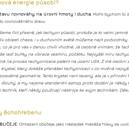
nová energie působí?
tavu rovnováhy na úrovni hmoty i ducha.
Mohli bychom to za
do rovnovážného stavu.
eme říct přesně, jak tachyon působí, protože je to velmi jemná
oliv oblasti chaos, i v duchovním světě můžeme najít podvodníky 
, co je pro vás v danou chvíli vhodné. Já osobně vnímám, že t
íše ladí buňky na vibrace vesmíru, počátku. Nejvyšší míru tachy
má na proces tachyonizace patent na území USA. Z mé osobní 
krystal, který dokáže přenášet tachyonizaci v co možná nejvyšš
 posvátné geometrie. Tento krystal není tavený, ale je v přírodn
 dlouhý, a my nejsme standardní eshop, proto dodání je někdy t
ých technik, kteří někdy používají nástroje ke svým 
ky Bohohřebenu:
BLIČEJE:
Omlazení obličeje, jako následek masáže hlavy se uvolní 