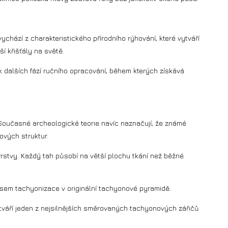
vychází z charakteristického přírodního rýhování, které vytváří
í křišťály na světě.
ik dalších fází ručního opracování, během kterých získává
 Současné archeologické teorie navíc naznačují, že známé
vých struktur.
vrstvy. Každý tah působí na větší plochu tkání než běžné
sem tachyonizace v originální tachyonové pyramidě.
tváří jeden z nejsilnějších směrovaných tachyonových zářičů