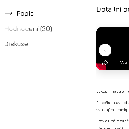
Detailní 
Popis
Hodnocení (20)
Diskuze
‹
Luxusní nástroj n
Pokožka hlavy obs
vznikají podmínky
Pravidelná masáž 
přirozenou výživu