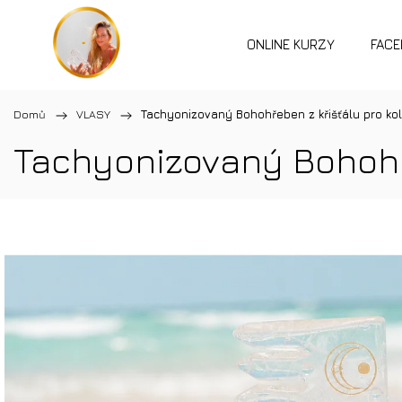
ONLINE KURZY
FACE
Domů
/
VLASY
/
Tachyonizovaný Bohohřeben z křišťálu pro ko
Tachyonizovaný Bohohře