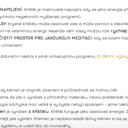
 NAPOJENÍ:
Křišťál je mistrovské napojení, kdy se jeho energie př
kýchkoliv negativních myšlenek, programů.
SY:
Krystal křišťálu může zesilovat vlas a může pomoci s otevír
ení na vesmírnou energii. Nejenže vám vlasy můžou růst
rychleji
ISTIT PROSTOR PRO JAKOUKOLIV MEDITACI:
kdy se kolem hlav
 universem.
utlifunkční nástroj k silně omlazujícímu programu
21 denní výzv
dý kámen je originál, zbarvení a průhlednost se mohou lišit.
me, že jde o výrobek z přírodního materiálu, nikoliv prefabriká
yla odchylka moc velká a vy byste nebyli spokojeni - jsme nakl
ben
je vyroben
z křišťálu
. Křišťál funguje jako zesilovač energi
 nějž jste vybráni. Křemen je nejdokonalejší léčivý kámen a lze je
 systému a uvádí tělo do rovnováhy.