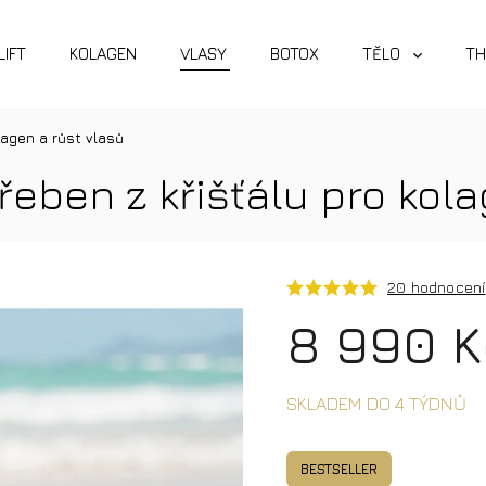
LIFT
KOLAGEN
VLASY
BOTOX
TĚLO
TH
lagen a růst vlasů
ben z křišťálu pro kola
20 hodnocení
8 990 K
SKLADEM DO 4 TÝDNŮ
BESTSELLER