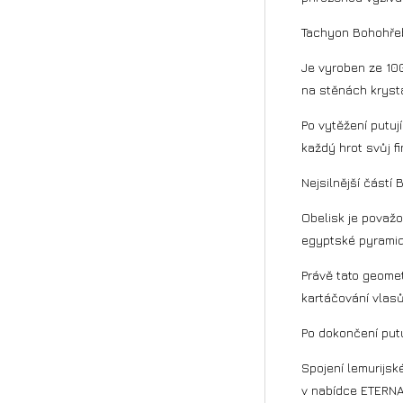
Tachyon Bohohřeb
Je vyroben ze 100%
na stěnách krysta
Po vytěžení putuj
každý hrot svůj fi
Nejsilnější část
Obelisk je považo
egyptské pyramid
Právě tato geomet
kartáčování vlasů
Po dokončení put
Spojení lemurijs
v nabídce ETERNA