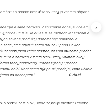
měnit za proces detoxifikace, který je v tomto případě
›
 energie a silná zároveň. V současné době je v celém
i výborné učitele. Je důležité se rozhodovat srdcem a
achyonizované produkty dopomahají omlazení a
onizace jsme objevili zatím pouze u pana Davida
zkušenosti jsem velmi štastná, že vám můžeme předat
í míře a zároveň v tomto tvaru, který vnímám silný
í formě tachyonizovaný. Proces výroby i proces
rochu delší. Nechceme být pouzí prodejci, jsme učitelé
technikám. Děkujeme za pochopení."
Gulabi
a prokrví část hlavy, která zajištuje elasticitu celého