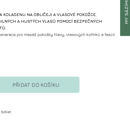
MY SÁZÍME
A KOLAGENU NA OBLIČEJI A VLASOVÉ POKOŽCE.
SILNÝCH A HUSTÝCH VLASŮ POMOCÍ BEZPEČNÝCH
TŮ.
generace pro masáž pokožky hlavy, vlasových kořínků a fascií.
PŘIDAT DO KOŠÍKU
Sdílet