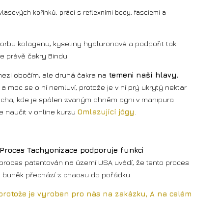
asových kořínků, práci s reflexními body, fasciemi a
orbu kolagenu, kyseliny hyaluronové a podpořit tak
e právě čakry Bindu.
í mezi obočím, ale druhá čakra na
temeni naší hlavy
,
 moc se o ní nemluví, protože je v ní prý ukrytý nektar
řicha, kde je spálen zvaným ohněm agni v manipura
e naučit v online kurzu
Omlazující jógy
.
Proces Tachyonizace podporuje funkci
 proces patentován na území USA uvádí, že tento proces
y buněk přechází z chaosu do pořádku.
, protože je vyroben pro nás na zakázku, A na celém