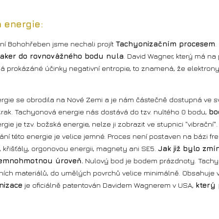
 energie:
ční Bohohřeben jsme nechali projít
Tachyonizačním procesem
.
aker do rovnovážného bodu nula
. David Wagner, který má na
 prokázáné účinky negativní entropie, to znamená, že elektron
gie se obrodila na Nové Zemi a je nám částečně dostupná ve své
rak. Tachyonová energie nás dostává do tzv. nultého 0 bodu,
bo
ie je tzv. božská energie, nelze ji zobrazit ve stupnici "vibrační
ání této energie je velice jemné. Proces není postaven na bázi f
, křišťály, orgonovou energii, magnety ani SE5.
Jak již bylo zm
 jemnohmotnou úroveň.
Nulový bod je bodem prázdnoty. Tachyon
ních materiálů, do umělých povrchů velice minimálně. Obsahuje 
nizace
je oficiálně patentován Davidem Wagnerem v USA,
který