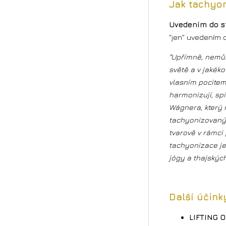
Jak tachyo
Uvedením do s
"jen" uvedením 
"Upřímně, nemůž
světě a v jakék
vlasním pocitem
harmonizují, sp
Wágnera, který 
tachyonizovaný 
tvarově v rámci
tachyonizace je
jógy a thajsk
Další účin
LIFTING O