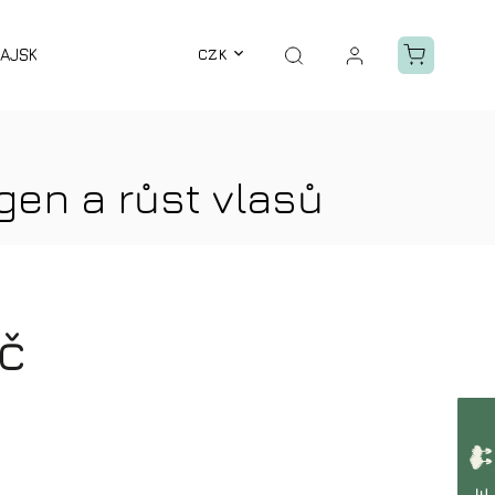
AJSKÝ ZÁZRAK
BALZÁMY
CZK
GUASHA
VÝPRODEJ
gen a růst vlasů
č