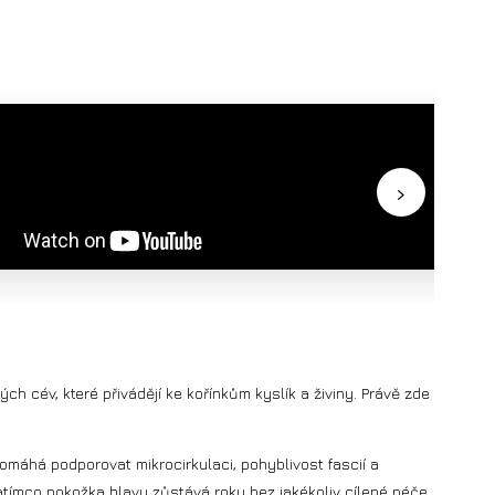
›
h cév, které přivádějí ke kořínkům kyslík a živiny. Právě zde
Pomáhá podporovat mikrocirkulaci, pohyblivost fascií a
tímco pokožka hlavy zůstává roky bez jakékoliv cílené péče.