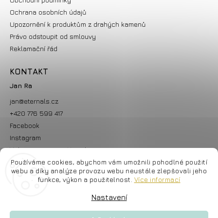
Ochrana osobních údajů
Upozornění k produktům z drahých kamenů
Právo odstoupit od smlouvy
Reklamační řád
KONTAKT
Jan Ra
jan
@
eternals.cz
+420 776 599 417
Facebook
Instagram
Videa ZDARMA na Youtube
Používáme cookies, abychom vám umožnili pohodlné použití
webu a díky analýze provozu webu neustále zlepšovali jeho
funkce, výkon a použitelnost.
Více informací
Nastavení