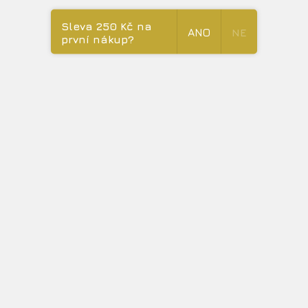
Sleva 250 Kč na
ANO
NE
první nákup?
Mračilka
Celý článek