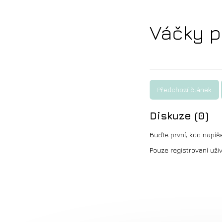
Váčky p
Předchozí článek
Diskuze (0)
Buďte první, kdo napíš
Pouze registrovaní uži