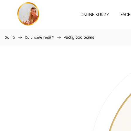
ONLINE KURZY
FACE
Domů
/
Co chcete řešit ?
/
Váčky pod očima