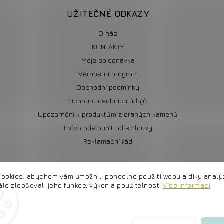
UŽITEČNÉ ODKAZY
O nás
KONTAKTY
Moje objednávka
Věrnostní program
Obchodní podmínky
Ochrana osobních údajů
Upozornění k produktům z drahých kamenů
Právo odstoupit od smlouvy
Reklamační řád
ookies, abychom vám umožnili pohodlné použití webu a díky anal
le zlepšovali jeho funkce, výkon a použitelnost.
Více informací
Copyright 2026
ETERNALS.cz
. Všechna práva vyhrazena.
Upravit nastavení cookies
Grafický návrh vytvořil a nakódoval
Shoptak.cz