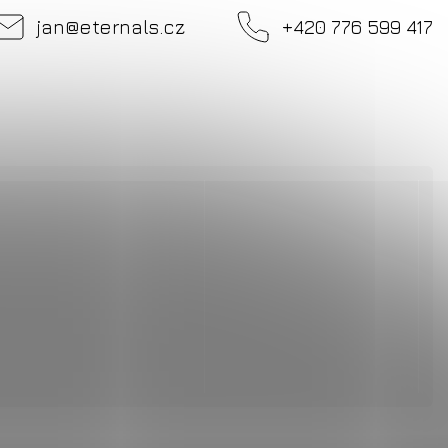
jan
@
eternals.cz
+420 776 599 417