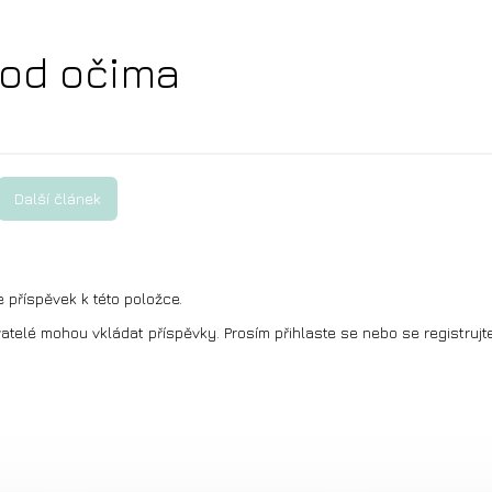
od očima
Další článek
Sleva 250 Kč na
ANO
NE
první nákup?
e příspěvek k této položce.
vatelé mohou vkládat příspěvky. Prosím
přihlaste se
nebo se
registrujt