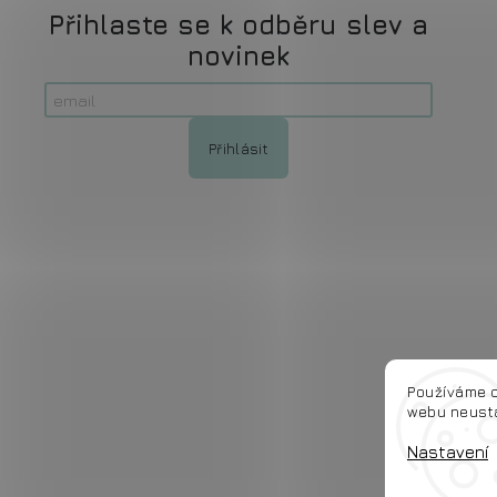
Přihlaste se k odběru slev a
novinek
Používáme c
webu neustá
Nastavení