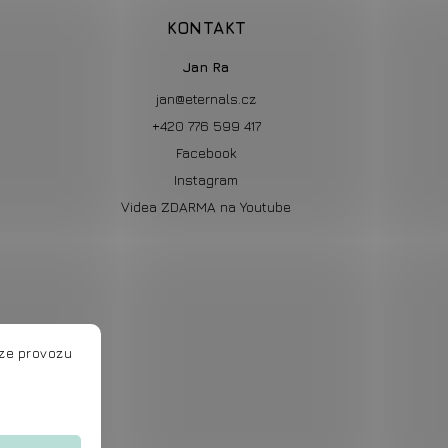
KONTAKT
Jan Ra
jan
@
eternals.cz
+420 776 599 417
Facebook
Instagram
Videa ZDARMA na Youtube
ýze provozu