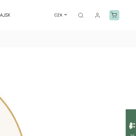
AJSKÝ ZÁZRAK
BALZÁMY
CZK
GUASHA
VÝPRODEJ